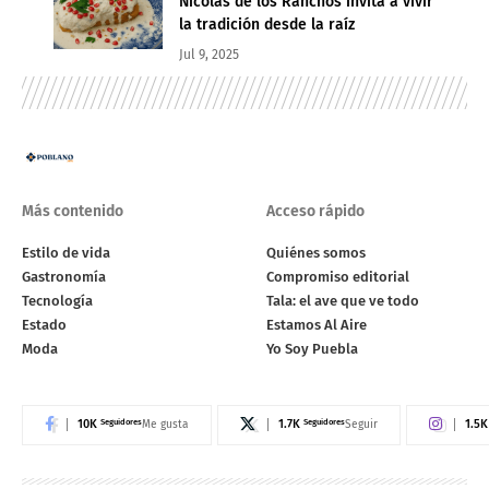
Nicolás de los Ranchos invita a vivir
la tradición desde la raíz
Jul 9, 2025
Más contenido
Acceso rápido
Estilo de vida
Quiénes somos
Gastronomía
Compromiso editorial
Tecnología
Tala: el ave que ve todo
Estado
Estamos Al Aire
Moda
Yo Soy Puebla
10K
Seguidores
1.7K
Seguidores
1.5K
Me gusta
Seguir