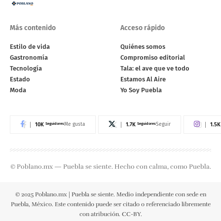
Más contenido
Acceso rápido
Estilo de vida
Quiénes somos
Gastronomía
Compromiso editorial
Tecnología
Tala: el ave que ve todo
Estado
Estamos Al Aire
Moda
Yo Soy Puebla
10K
Seguidores
1.7K
Seguidores
1.5K
Me gusta
Seguir
© Poblano.mx — Puebla se siente. Hecho con calma, como Puebla.
© 2025 Poblano.mx | Puebla se siente. Medio independiente con sede en
Puebla, México. Este contenido puede ser citado o referenciado libremente
con atribución. CC-BY.