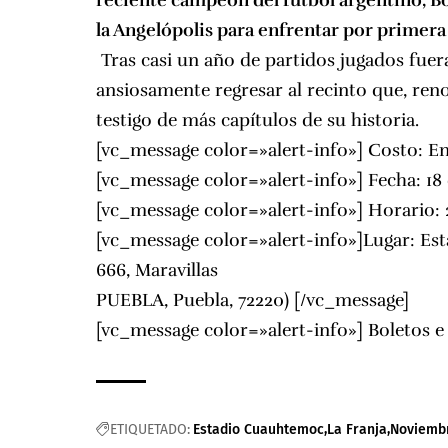
reciente campeón del fútbol argentino, B
la Angelópolis para enfrentar por primera
Tras casi un año de partidos jugados fuera
ansiosamente regresar al recinto que, ren
testigo de más capítulos de su historia.
[vc_message color=»alert-info»] Costo: En
[vc_message color=»alert-info»] Fecha: 1
[vc_message color=»alert-info»] Horario: 
[vc_message color=»alert-info»]Lugar: Es
666, Maravillas
PUEBLA, Puebla, 72220) [/vc_message]
[vc_message color=»alert-info»] Boletos 
ETIQUETADO:
Estadio Cuauhtemoc
La Franja
Noviemb