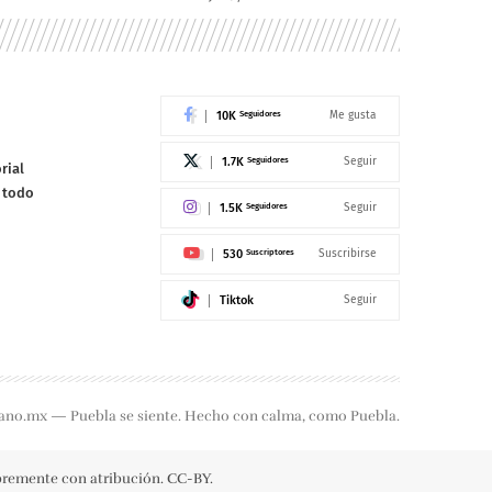
10K
Seguidores
Me gusta
1.7K
Seguidores
Seguir
rial
e todo
1.5K
Seguidores
Seguir
530
Suscriptores
Suscribirse
Tiktok
Seguir
ano.mx — Puebla se siente. Hecho con calma, como Puebla.
ibremente con atribución. CC-BY.