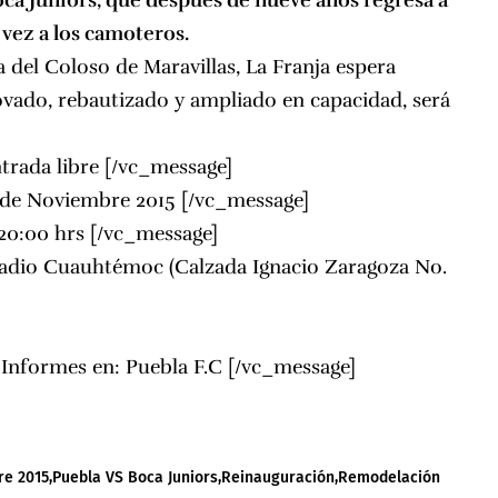
oca Juniors, que después de nueve años regresa a
 vez a los camoteros.
 del Coloso de Maravillas, La Franja espera
ovado, rebautizado y ampliado en capacidad, será
trada libre [/vc_message]
8 de Noviembre 2015 [/vc_message]
20:00 hrs [/vc_message]
tadio Cuauhtémoc (Calzada Ignacio Zaragoza No.
e Informes en:
Puebla F.C
[/vc_message]
re 2015
Puebla VS Boca Juniors
Reinauguración
Remodelación