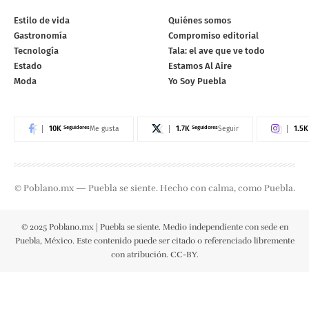
Estilo de vida
Quiénes somos
Gastronomía
Compromiso editorial
Tecnología
Tala: el ave que ve todo
Estado
Estamos Al Aire
Moda
Yo Soy Puebla
10K
Seguidores
1.7K
Seguidores
1.5K
Me gusta
Seguir
© Poblano.mx — Puebla se siente. Hecho con calma, como Puebla.
© 2025 Poblano.mx | Puebla se siente. Medio independiente con sede en
Puebla, México. Este contenido puede ser citado o referenciado libremente
con atribución. CC-BY.