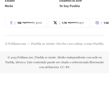
Estado
Estamos Al Aire
Moda
Yo Soy Puebla
10K
Seguidores
1.7K
Seguidores
1.5K
Me gusta
Seguir
© Poblano.mx — Puebla se siente. Hecho con calma, como Puebla.
© 2025 Poblano.mx | Puebla se siente. Medio independiente con sede en
Puebla, México. Este contenido puede ser citado o referenciado libremente
con atribución. CC-BY.