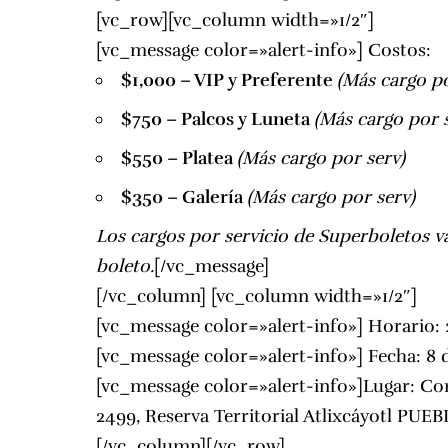
[vc_row][vc_column width=»1/2″]
[vc_message color=»alert-info»] Costos:
$1,000 – VIP y Preferente
(Más cargo po
$750 – Palcos y Luneta
(Más cargo por 
$550 – Platea
(Más cargo por serv)
$350 – Galería
(Más cargo por serv)
Los cargos por servicio de Superboletos v
boleto.
[/vc_message]
[/vc_column] [vc_column width=»1/2″]
[vc_message color=»alert-info»] Horario: 
[vc_message color=»alert-info»] Fecha: 8
[vc_message color=»alert-info»]Lugar: Com
2499, Reserva Territorial Atlixcáyotl PUEB
[/vc_column][/vc_row]