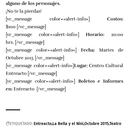
alguno de los personajes.
¡No te la pierdas!
[vc_message color=»alert-info»]
Costos:
$100 [/vc_message]
[vc_message color=»alert-info»]
Horario:
20:00
hrs.
[/vc_message]
[vc_message color=»alert-info»]
Fecha:
Martes de
Octubre 2015 [/vc_message]
[vc_message color=»alert-info»]
Lugar:
Centro Cultural
Entreacto
[/vc_message]
[vc_message color=»alert-info»]
Boletos e Informes
en:
Entreacto
[/vc_message]
ETIQUETADO:
Entreacto
La Bella y el Nini
Octubre 2015
Teatro