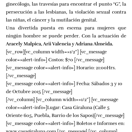
ginecólogo, las travesías para encontrar el punto “G”, la
persecución a las lesbianas, la violación sexual contra
las niñas, el cáncer y la mutilación genital.
Una divertida puesta en escena para mujeres que
ningún hombre se puede perder. Con la actuación de
Aracely Malpica, Arii Valencia y Adriana Almeida.
[vc_row][vc_column width=»1/2″] [vc_message
color=»alert-info»] Costos: $70
[/vc_message]
[vc_message color=»alert-info»] Horario: 21:00Hrs.
[/vc_message]
[vc_message color=»alert-info»] Fecha: Sábados 3 y 10
de Octubre 2015 [/vc_message]
[/vc_column] [vc_column width=»1/2″] [vc_message
color=»alert-info»]Lugar: Casa Giraluna (Calle 5
Oriente 605, Puebla, Barrio de los Sapos)[/vc_message]
[vc_message color=»alert-info»] Boletos e Informes en:
www.casagiraluna.com [/vc_message] [/vc_column]