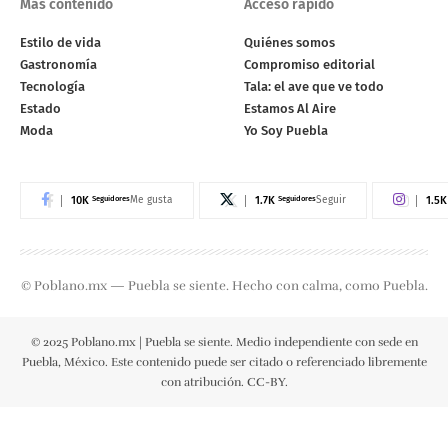
Más contenido
Acceso rápido
Estilo de vida
Quiénes somos
Gastronomía
Compromiso editorial
Tecnología
Tala: el ave que ve todo
Estado
Estamos Al Aire
Moda
Yo Soy Puebla
10K
Seguidores
1.7K
Seguidores
1.5K
Me gusta
Seguir
© Poblano.mx — Puebla se siente. Hecho con calma, como Puebla.
© 2025 Poblano.mx | Puebla se siente. Medio independiente con sede en
Puebla, México. Este contenido puede ser citado o referenciado libremente
con atribución. CC-BY.