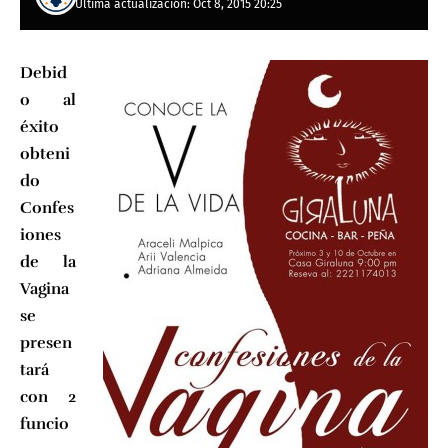
Última actualización: Oct 8, 2015 20:25
Debid
o al
éxito
obteni
do
Confes
iones
de la
Vagina
se
presen
tará
con 2
funcio