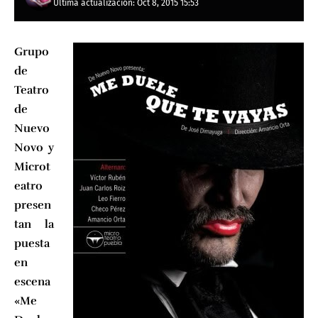
Última actualización: Oct 8, 2015 15:53
Grupo
de
Teatro
de
Nuevo
Novo y
Microt
eatro
presen
tan la
puesta
en
escena
«Me