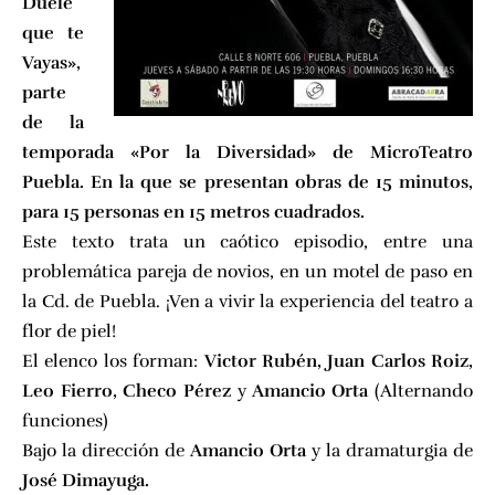
Duele
que te
Vayas»,
parte
de la
temporada «Por la Diversidad» de MicroTeatro
Puebla. En la que se presentan obras de 15 minutos,
para 15 personas en 15 metros cuadrados.
Este texto trata un caótico episodio, entre una
problemática pareja de novios, en un motel de paso en
la Cd. de Puebla. ¡Ven a vivir la experiencia del teatro a
flor de piel!
El elenco los forman:
Victor Rubén, Juan Carlos Roiz,
Leo Fierro, Checo Pérez
y
Amancio Orta
(Alternando
funciones)
Bajo la dirección de
Amancio Orta
y la dramaturgia de
José Dimayuga.