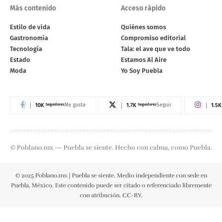
Más contenido
Acceso rápido
Estilo de vida
Quiénes somos
Gastronomía
Compromiso editorial
Tecnología
Tala: el ave que ve todo
Estado
Estamos Al Aire
Moda
Yo Soy Puebla
10K
Seguidores
1.7K
Seguidores
1.5K
Me gusta
Seguir
© Poblano.mx — Puebla se siente. Hecho con calma, como Puebla.
© 2025 Poblano.mx | Puebla se siente. Medio independiente con sede en
Puebla, México. Este contenido puede ser citado o referenciado libremente
con atribución. CC-BY.