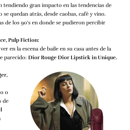
 tendiendo gran impacto en las tendencias de
o se quedan atrás, desde caobas, café y vino.
s de los 90’s en donde se pudieron percibir
ce, Pulp Fiction:
er en la escena de baile en su casa antes de la
te parecido:
Dior Rouge Dior Lipstick in Unique.
ger,
no o
s de
l
n