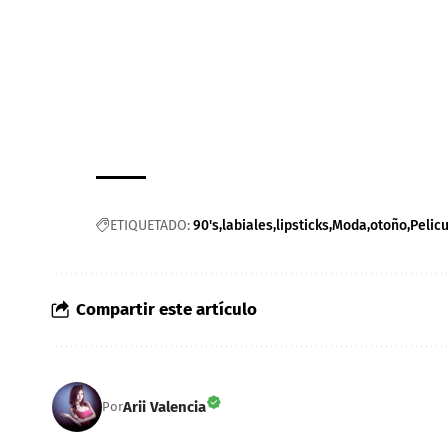
ETIQUETADO:
90's
labiales
lipsticks
Moda
otoño
Pelic
Compartir este artículo
Arii Valencia
Por