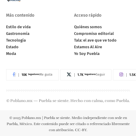
Más contenido
Acceso rápido
Estilo de vida
Quiénes somos
Gastronomía
Compromiso editorial
Tecnología
Tala: el ave que ve todo
Estado
Estamos Al Aire
Moda
Yo Soy Puebla
10K
Seguidores
1.7K
Seguidores
1.5K
Me gusta
Seguir
© Poblano.mx — Puebla se siente. Hecho con calma, como Puebla.
© 2025 Poblano.mx | Puebla se siente. Medio independiente con sede en
Puebla, México. Este contenido puede ser citado o referenciado libremente
con atribución. CC-BY.