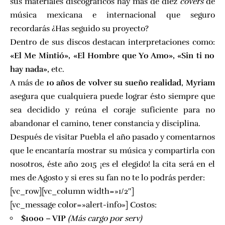
sus materiales discográficos hay más de diez
covers
de
música mexicana e internacional que seguro
recordarás ¿Has seguido su proyecto?
Dentro de sus discos destacan interpretaciones como:
«El Me Mintió», «El Hombre que Yo Amo», «Sin ti no
hay nada»
, etc.
A más de
10 años de volver su sueño realidad
,
Myriam
asegura que cualquiera puede lograr ésto siempre que
sea decidido y reúna el coraje suficiente para no
abandonar el camino, tener constancia y disciplina.
Después de visitar Puebla el año pasado y comentarnos
que le encantaría mostrar su música y compartirla con
nosotros, éste año 2015 ¡es el elegido! la cita será en el
mes de Agosto y si eres su fan no te lo podrás perder:
[vc_row][vc_column width=»1/2″]
[vc_message color=»alert-info»] Costos:
$1000 – VIP
(Más cargo por serv)