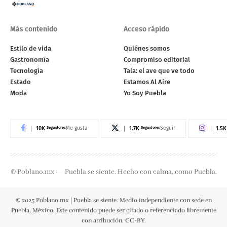
Más contenido
Acceso rápido
Estilo de vida
Quiénes somos
Gastronomía
Compromiso editorial
Tecnología
Tala: el ave que ve todo
Estado
Estamos Al Aire
Moda
Yo Soy Puebla
10K
Seguidores
1.7K
Seguidores
1.5K
Me gusta
Seguir
© Poblano.mx — Puebla se siente. Hecho con calma, como Puebla.
© 2025 Poblano.mx | Puebla se siente. Medio independiente con sede en
Puebla, México. Este contenido puede ser citado o referenciado libremente
con atribución. CC-BY.