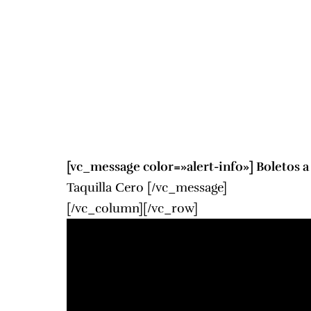
[vc_message color=»alert-info»] Boletos a
Taquilla Cero
[/vc_message]
[/vc_column][/vc_row]