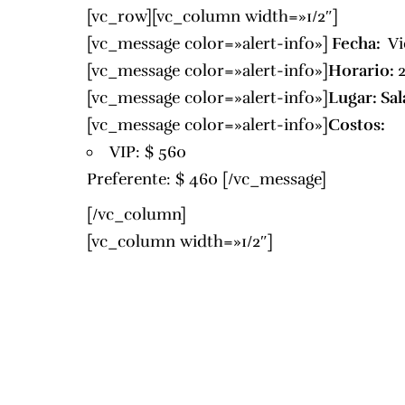
[vc_row][vc_column width=»1/2″]
[vc_message color=»alert-info»]
Fecha:
Vi
[vc_message color=»alert-info»]
Horario:
[vc_message color=»alert-info»]
Lugar:
Sal
[vc_message color=»alert-info»]
Costos:
VIP: $ 560
Preferente: $ 460 [/vc_message]
[/vc_column]
[vc_column width=»1/2″]