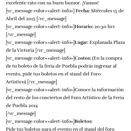
excelente rato con su buen humor. ¡Vamos!
[vc_message color=»alert-info»]
Fecha:
Miércoles 15 de
Abril del 2015 [/vc_message]
[vc_message color=»alert-info»]
Horario:
20:30 hrs
[/vc_message]
[vc_message color=»alert-info»]
Lugar:
Explanada Plaza
de la Victoria
[/vc_message]
[vc_message color=»alert-info»]
Costos:
(En la compra
de tu boleto de la feria de Puebla podrás ingresar al
evento, pide tus boletos en el stand del Foro
Artístico) [/vc_message]
[vc_message color=»alert-info»]
Conoce la información
del resto de los conciertos del Foro Artístico de la Feria
de Puebla 2014
[/vc_message]
[vc_message color=»alert-info»]
Boletos:
Pide tus boletos para el evento en el stand del foro