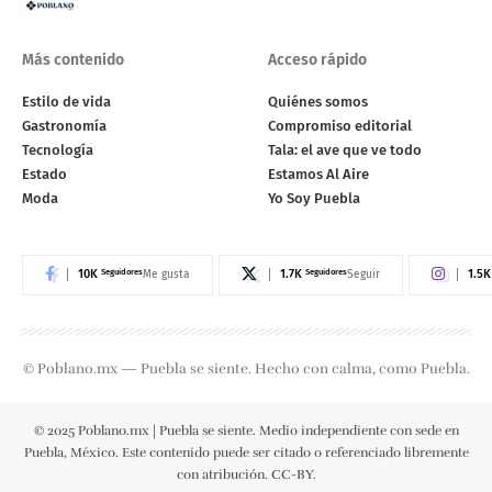
Más contenido
Acceso rápido
Estilo de vida
Quiénes somos
Gastronomía
Compromiso editorial
Tecnología
Tala: el ave que ve todo
Estado
Estamos Al Aire
Moda
Yo Soy Puebla
10K
Seguidores
1.7K
Seguidores
1.5K
Me gusta
Seguir
© Poblano.mx — Puebla se siente. Hecho con calma, como Puebla.
© 2025 Poblano.mx | Puebla se siente. Medio independiente con sede en
Puebla, México. Este contenido puede ser citado o referenciado libremente
con atribución. CC-BY.