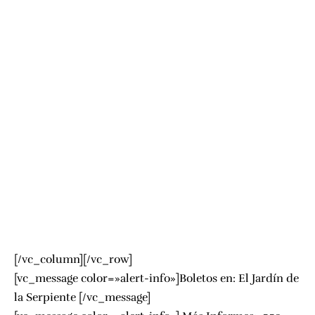
[/vc_column][/vc_row]
[vc_message color=»alert-info»]Boletos en:
El Jardín de
la Serpiente
[/vc_message]