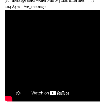
[vc_message color=»alert-info»] Más Informes: 553
404 84 70 [/vc_message]