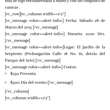
una de lujo encuadernada a mano y con un conjunto de
canicas .
[vc_row][vc_column width=»1/2″]
[vc_message color=»alert-info»] Fecha: Sábado 28 de
Marzo del 2015 [/vc_message]
[vc_message color=»alert-info»] Horario: 21:00 Hrs.
[/vc_message]
[vc_message color=»alert-info»]Lugar: El Jardín de la
Serpiente (Prolongación Calle 18 No. 61, detrás del
Parque del Arte) [/vc_message]
[vc_message color=»alert-info»] Costos:
$25o Preventa
$300 Día del evento [/vc_message]
[/vc_column]
[vc_column width=»1/2″]