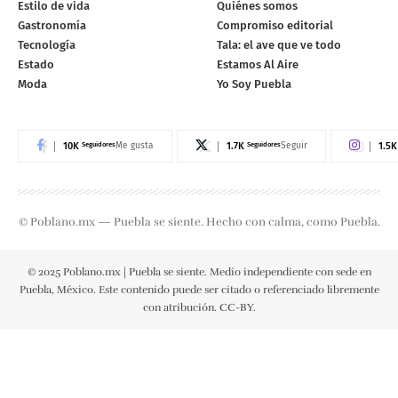
Estilo de vida
Quiénes somos
Gastronomía
Compromiso editorial
Tecnología
Tala: el ave que ve todo
Estado
Estamos Al Aire
Moda
Yo Soy Puebla
10K
Seguidores
1.7K
Seguidores
1.5K
Me gusta
Seguir
© Poblano.mx — Puebla se siente. Hecho con calma, como Puebla.
© 2025 Poblano.mx | Puebla se siente. Medio independiente con sede en
Puebla, México. Este contenido puede ser citado o referenciado libremente
con atribución. CC-BY.