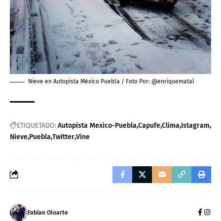
Nieve en Autopista México Puebla / Foto Por: @
enriquematal
ETIQUETADO:
Autopista Mexico-Puebla
Capufe
Clima
Istagram
Nieve
Puebla
Twitter
Vine
Fabian Oloarte