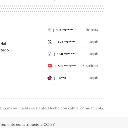
10K
Seguidores
Me gusta
1.7K
Seguidores
Seguir
rial
e todo
1.5K
Seguidores
Seguir
530
Suscriptores
Suscribirse
Tiktok
Seguir
ano.mx — Puebla se siente. Hecho con calma, como Puebla.
ibremente con atribución. CC-BY.