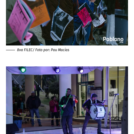
8va FILEC/ Foto por:
Pau Macias