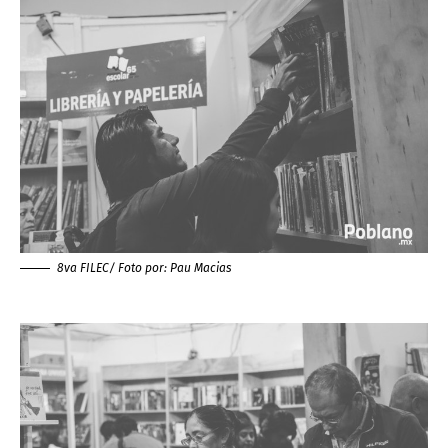
8va FILEC/ Foto por:
Pau Macias