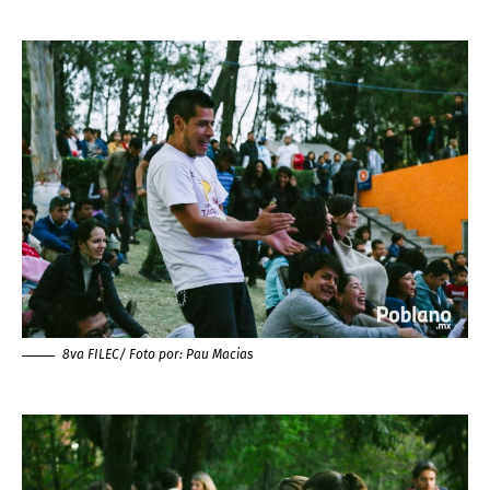
8va FILEC/ Foto por:
Pau Macias