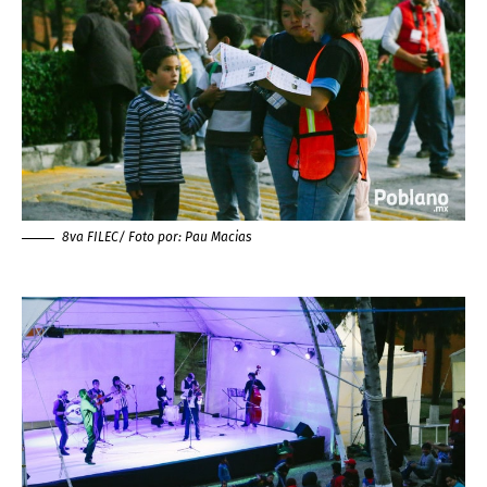
8va FILEC/ Foto por:
Pau Macias