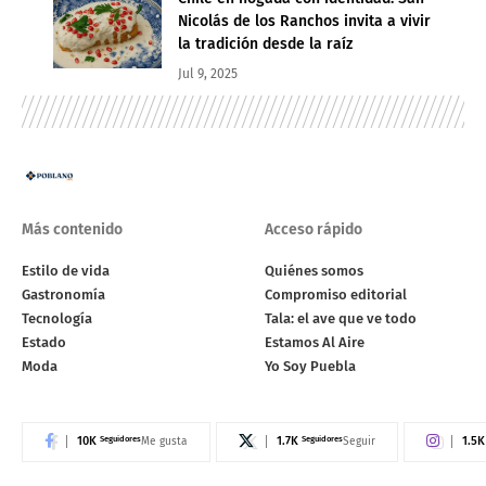
Nicolás de los Ranchos invita a vivir
la tradición desde la raíz
Jul 9, 2025
Más contenido
Acceso rápido
Estilo de vida
Quiénes somos
Gastronomía
Compromiso editorial
Tecnología
Tala: el ave que ve todo
Estado
Estamos Al Aire
Moda
Yo Soy Puebla
10K
Seguidores
1.7K
Seguidores
1.5K
Me gusta
Seguir