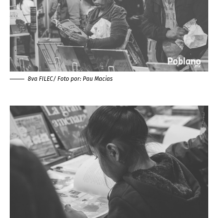
8va FILEC/ Foto por:
Pau Macias