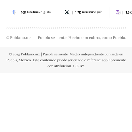
10K
Seguidores
1.7K
Seguidores
1.5K
Me gusta
Seguir
© Poblano.mx — Puebla se siente. Hecho con calma, como Puebla.
© 2025 Poblano.mx | Puebla se siente. Medio independiente con sede en
Puebla, México. Este contenido puede ser citado o referenciado libremente
con atribución. CC-BY.