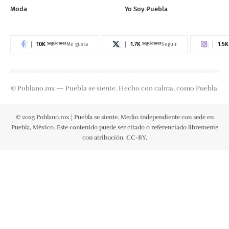
Moda
Yo Soy Puebla
10K
Seguidores
1.7K
Seguidores
1.5K
Me gusta
Seguir
© Poblano.mx — Puebla se siente. Hecho con calma, como Puebla.
© 2025 Poblano.mx | Puebla se siente. Medio independiente con sede en
Puebla, México. Este contenido puede ser citado o referenciado libremente
con atribución. CC-BY.