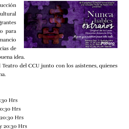
ucción
ultural
grantes
to para
mancio
cias de
buena idea.
l Teatro del CCU junto con los asistenes, quienes
ma.
0:30 Hrs
20:30 Hrs
 20:30 Hrs
y 20:30 Hrs