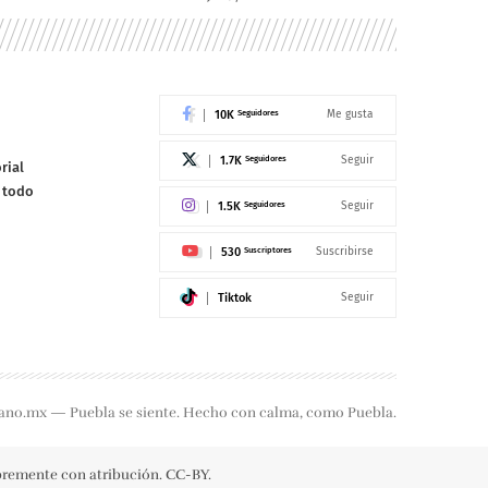
10K
Seguidores
Me gusta
1.7K
Seguidores
Seguir
rial
e todo
1.5K
Seguidores
Seguir
530
Suscriptores
Suscribirse
Tiktok
Seguir
ano.mx — Puebla se siente. Hecho con calma, como Puebla.
ibremente con atribución. CC-BY.