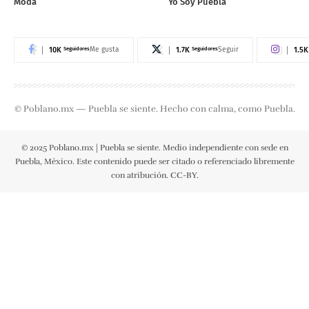
Moda
Yo Soy Puebla
10K
Seguidores
1.7K
Seguidores
1.5K
Me gusta
Seguir
© Poblano.mx — Puebla se siente. Hecho con calma, como Puebla.
© 2025 Poblano.mx | Puebla se siente. Medio independiente con sede en
Puebla, México. Este contenido puede ser citado o referenciado libremente
con atribución. CC-BY.