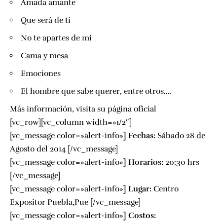
Amada amante
Que será de ti
No te apartes de mi
Cama y mesa
Emociones
El hombre que sabe querer, entre otros….
Más información, visita su página oficial
[vc_row][vc_column width=»1/2″]
[vc_message color=»alert-info»
]
Fechas:
Sábado 28 de
Agosto del 2014 [/vc_message]
[vc_message color=»alert-info»
]
Horarios:
20:30 hrs
[/vc_message]
[vc_message color=»alert-info»
]
Lugar:
Centro
Expositor Puebla,Pue
[/vc_message]
[vc_message color=»alert-info»
]
Costos: