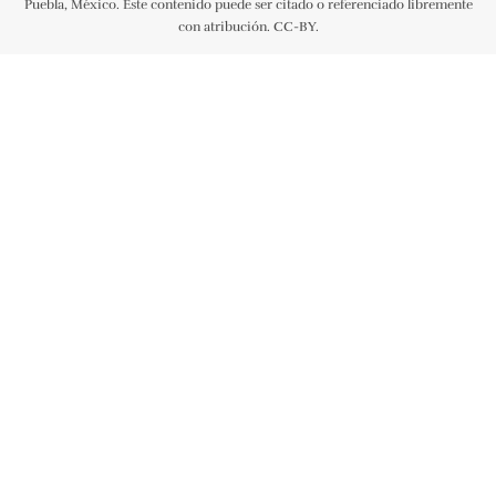
Puebla, México. Este contenido puede ser citado o referenciado libremente
con atribución. CC-BY.