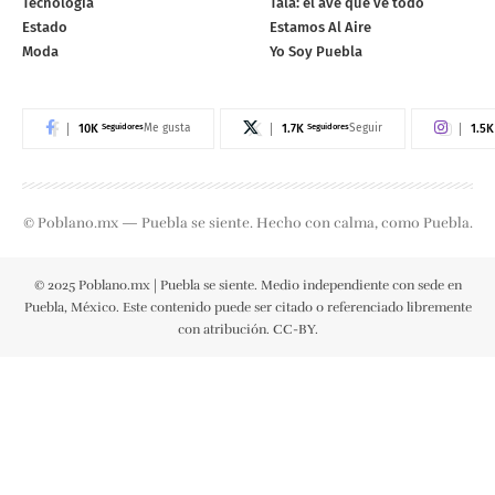
Tecnología
Tala: el ave que ve todo
Estado
Estamos Al Aire
Moda
Yo Soy Puebla
10K
Seguidores
1.7K
Seguidores
1.5K
Me gusta
Seguir
© Poblano.mx — Puebla se siente. Hecho con calma, como Puebla.
© 2025 Poblano.mx | Puebla se siente. Medio independiente con sede en
Puebla, México. Este contenido puede ser citado o referenciado libremente
con atribución. CC-BY.