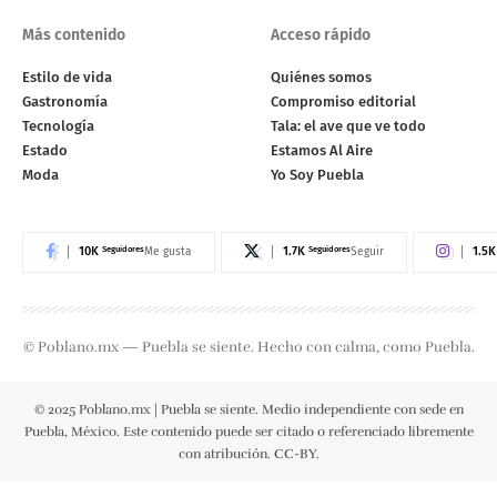
Más contenido
Acceso rápido
Estilo de vida
Quiénes somos
Gastronomía
Compromiso editorial
Tecnología
Tala: el ave que ve todo
Estado
Estamos Al Aire
Moda
Yo Soy Puebla
10K
Seguidores
1.7K
Seguidores
1.5K
Me gusta
Seguir
© Poblano.mx — Puebla se siente. Hecho con calma, como Puebla.
© 2025 Poblano.mx | Puebla se siente. Medio independiente con sede en
Puebla, México. Este contenido puede ser citado o referenciado libremente
con atribución. CC-BY.