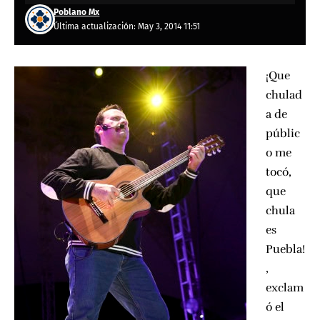
Poblano Mx
Última actualización: May 3, 2014 11:51
¡Que
chulad
a de
públic
o me
tocó,
que
chula
es
Puebla!
,
exclam
ó el