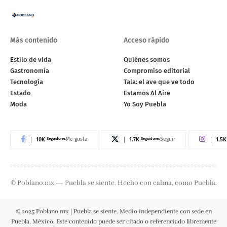
Más contenido
Acceso rápido
Estilo de vida
Quiénes somos
Gastronomía
Compromiso editorial
Tecnología
Tala: el ave que ve todo
Estado
Estamos Al Aire
Moda
Yo Soy Puebla
10K
Seguidores
1.7K
Seguidores
1.5K
Me gusta
Seguir
© Poblano.mx — Puebla se siente. Hecho con calma, como Puebla.
© 2025 Poblano.mx | Puebla se siente. Medio independiente con sede en
Puebla, México. Este contenido puede ser citado o referenciado libremente