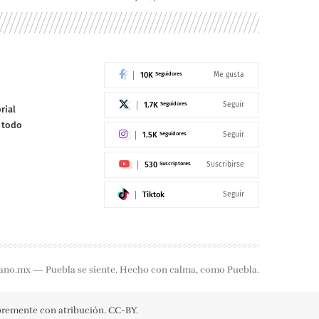
10K
Seguidores
Me gusta
1.7K
Seguidores
Seguir
rial
e todo
1.5K
Seguidores
Seguir
530
Suscriptores
Suscribirse
Tiktok
Seguir
ano.mx — Puebla se siente. Hecho con calma, como Puebla.
ibremente con atribución. CC-BY.