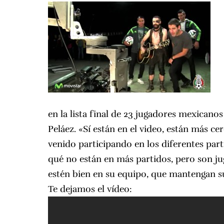
en la lista final de 23 jugadores mexicanos
Peláez. «Sí están en el video, están más ce
venido participando en los diferentes par
qué no están en más partidos, pero son 
estén bien en su equipo, que mantengan su
Te dejamos el vídeo: