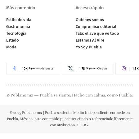
Más contenido
Acceso rápido
Estilo de vida
Quiénes somos
Gastronomía
Compromiso editorial
Tecnología
Tala: el ave que ve todo
Estado
Estamos Al Aire
Moda
Yo Soy Puebla
10K
Seguidores
1.7K
Seguidores
1.5K
Me gusta
Seguir
© Poblano.mx — Puebla se siente. Hecho con calma, como Puebla.
© 2025 Poblano.mx | Puebla se siente. Medio independiente con sede en
Puebla, México. Este contenido puede ser citado o referenciado libremente
con atribución. CC-BY.