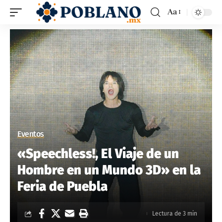
Aa
Eventos
«Speechless!, El Viaje de un
Hombre en un Mundo 3D» en la
Feria de Puebla
Lectura de 3 min