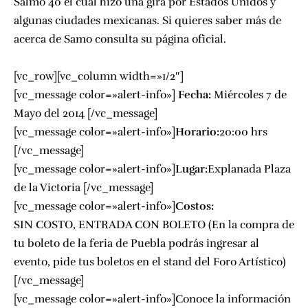
Salmo 40 el cual hizo una gira por Estados Unidos y
algunas ciudades mexicanas.
Si quieres saber más de
acerca de Samo consulta su página oficial.
[vc_row][vc_column width=»1/2″]
[vc_message color=»alert-info»]
Fecha:
Miércoles 7 de
Mayo del 2014 [/vc_message]
[vc_message color=»alert-info»]
Horario:
20:00 hrs
[/vc_message]
[vc_message color=»alert-info»]
Lugar:
Explanada Plaza
de la Victoria
[/vc_message]
[vc_message color=»alert-info»]
Costos:
SIN COSTO, ENTRADA CON BOLETO (En la compra de
tu boleto de la feria de Puebla podrás ingresar al
evento, pide tus boletos en el stand del Foro Artístico)
[/vc_message]
[vc_message color=»alert-info»]
Conoce la información