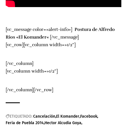
[vc_message color=»alert-info»]
Postura de Alfredo
Rios «
El Komander
«
[/vc_message]
[vc_row][vc_column width=»1/2″]
[/vc_column]
[vc_column width=»1/2″]
[/vc_column][/vc_row]
ETIQUETADO:
Cancelación
El Komander
Facebook
Feria de Puebla 2014
Hector Alcudia Goya