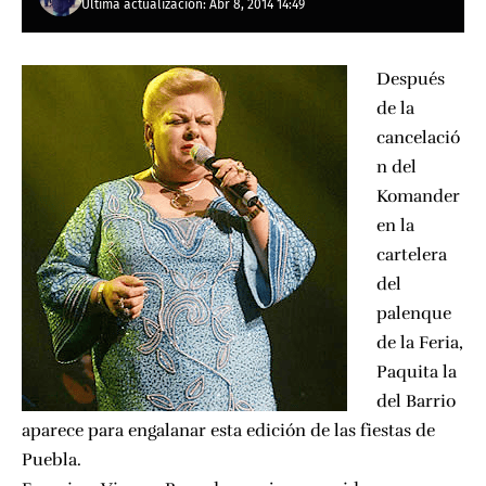
Última actualización: Abr 8, 2014 14:49
Después
de la
cancelació
n del
Komander
en la
cartelera
del
palenque
de la Feria,
Paquita la
del Barrio
aparece para engalanar esta edición de las fiestas de
Puebla.