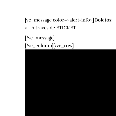
[vc_message color=»alert-info»
]
Boletos:
A través de
ETICKET
[/vc_message]
[/vc_column][/vc_row]