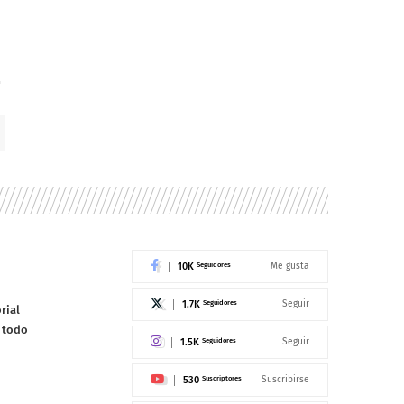
10K
Seguidores
Me gusta
1.7K
Seguidores
Seguir
rial
e todo
1.5K
Seguidores
Seguir
530
Suscriptores
Suscribirse