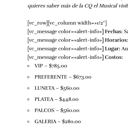
quieres saber más de la CQ el Musical visit
[vc_row][vc_column width=»1/2″]
[vc_message color=»alert-info»
]
Fechas:
Sá
[vc_message color=»alert-info»
]
Horarios
[vc_message color=»alert-info»
]
Lugar:
Au
[vc_message color=»alert-info»
]
Costos:
VIP – $785.00
PREFERENTE – $673.00
LUNETA – $560.00
PLATEA – $448.00
PALCOS – $560.00
GALERIA – $280.00