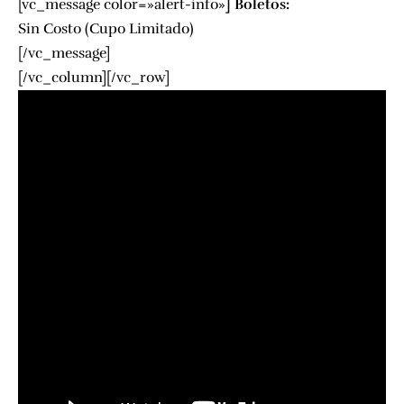
[vc_message color=»alert-info»
]
Boletos:
Sin Costo (Cupo Limitado)
[/vc_message]
[/vc_column][/vc_row]