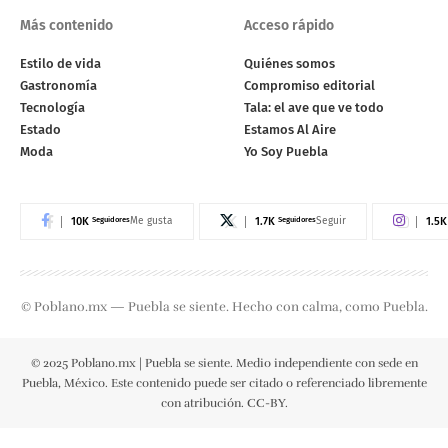
Más contenido
Acceso rápido
Estilo de vida
Quiénes somos
Gastronomía
Compromiso editorial
Tecnología
Tala: el ave que ve todo
Estado
Estamos Al Aire
Moda
Yo Soy Puebla
10K
Seguidores
1.7K
Seguidores
1.5K
Me gusta
Seguir
© Poblano.mx — Puebla se siente. Hecho con calma, como Puebla.
© 2025 Poblano.mx | Puebla se siente. Medio independiente con sede en
Puebla, México. Este contenido puede ser citado o referenciado libremente
con atribución. CC-BY.