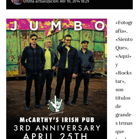
Última actualización: Abr 10, 2014 18:29
«Fotogr
afía»,
«Siento
Que»,
«Aquí»
y
«Rocks
tar»,
son
títulos
de
grande
s temas
que