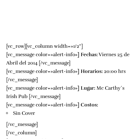
[vc_row][vc_column width=»1/2″]
[vc_message color=»alert-info»
]
Fechas:
Viernes 25 de
Abril del 2014 [/vc_message]
[vc_message color=»alert-info»
]
Horarios:
20:00 hrs
[/vc_message]
[vc_message color=»alert-info»
]
Lugar:
Mc Carthy´s
Irish Pub
[/vc_message]
[vc_message color=»alert-info»
]
Costos:
Sin Cover
[/vc_message]
[/vc_column]