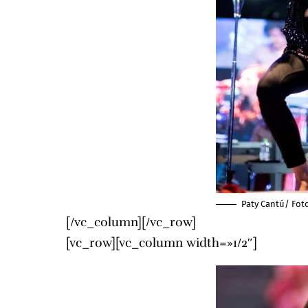
Paty Cantú/ Fot
[/vc_column][/vc_row]
[vc_row][vc_column width=»1/2″]