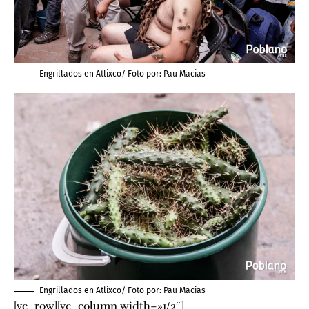
Engrillados en Atlixco/ Foto por:
Pau Macias
Engrillados en Atlixco/ Foto por:
Pau Macias
[vc_row][vc_column width=»1/2″]