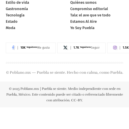
Estilo de vida
Quiénes somos
Gastronomía
Compromiso editorial
Tecnología
Tala: el ave que ve todo
Estado
Estamos Al Aire
Moda
Yo Soy Puebla
10K
Seguidores
1.7K
Seguidores
1.5K
Me gusta
Seguir
© Poblano.mx — Puebla se siente. Hecho con calma, como Puebla.
© 2025 Poblano.mx | Puebla se siente. Medio independiente con sede en
Puebla, México. Este contenido puede ser citado o referenciado libremente
con atribución. CC-BY.