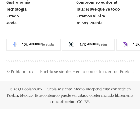
Gastronomía
Compromiso editorial
Tecnología
Tala: el ave que ve todo
Estado
Estamos Al Aire
Moda
Yo Soy Puebla
10K
Seguidores
1.7K
Seguidores
1.5K
Me gusta
Seguir
© Poblano.mx — Puebla se siente. Hecho con calma, como Puebla.
© 2025 Poblano.mx | Puebla se siente. Medio independiente con sede en
Puebla, México. Este contenido puede ser citado o referenciado libremente
con atribución. CC-BY.