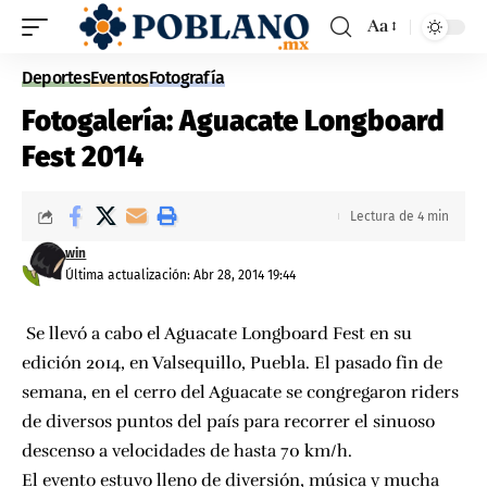
Aa
Deportes
Eventos
Fotografía
Fotogalería: Aguacate Longboard
Fest 2014
Lectura de 4 min
win
Última actualización: Abr 28, 2014 19:44
Se llevó a cabo el
Aguacate Longboard Fest
en su
edición 2014, en Valsequillo, Puebla. El pasado fin de
semana, en el cerro del Aguacate se congregaron riders
de diversos puntos del país para recorrer el sinuoso
descenso a velocidades de hasta 70 km/h.
El evento estuvo lleno de diversión, música y mucha