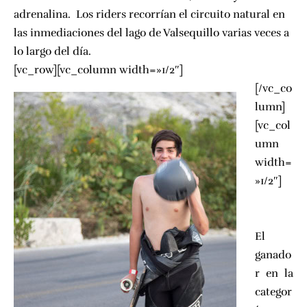
adrenalina. Los riders recorrían el circuito natural en
las inmediaciones del lago de Valsequillo varias veces a
lo largo del día.
[vc_row][vc_column width=»1/2″]
[/vc_co
lumn]
[vc_col
umn
width=
»1/2″]
El
ganado
r en la
categor