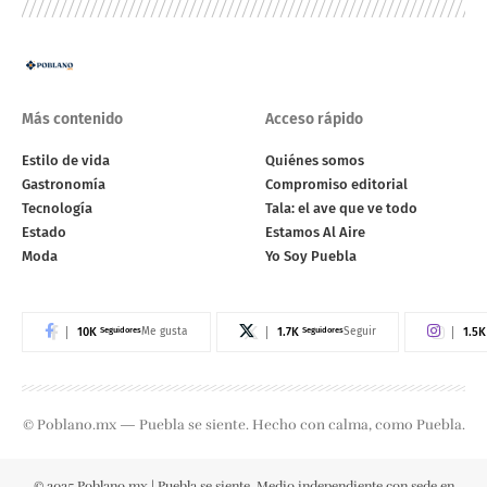
Más contenido
Acceso rápido
Estilo de vida
Quiénes somos
Gastronomía
Compromiso editorial
Tecnología
Tala: el ave que ve todo
Estado
Estamos Al Aire
Moda
Yo Soy Puebla
10K
Seguidores
1.7K
Seguidores
1.5K
Me gusta
Seguir
© Poblano.mx — Puebla se siente. Hecho con calma, como Puebla.
© 2025 Poblano.mx | Puebla se siente. Medio independiente con sede en