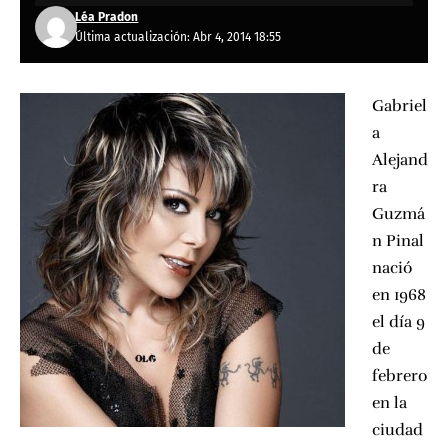
Léa Pradon
Última actualización: Abr 4, 2014 18:55
Gabriel
a
Alejand
ra
Guzmá
n Pinal
nació
en 1968
el día 9
de
febrero
en la
ciudad