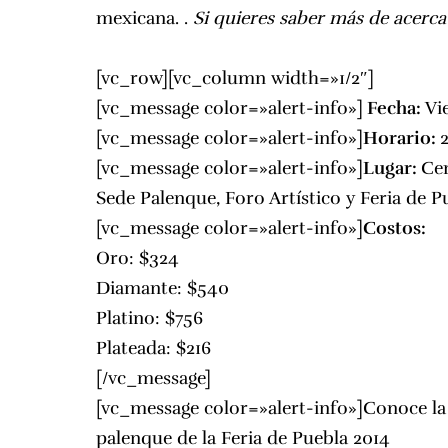
mexicana.
.
Si quieres saber más de acerca 
[vc_row][vc_column width=»1/2″]
[vc_message color=»alert-info»]
Fecha:
Vi
[vc_message color=»alert-info»]
Horario:
[vc_message color=»alert-info»]
Lugar:
Ce
Sede Palenque, Foro Artístico y Feria de P
[vc_message color=»alert-info»]
Costos:
Oro: $324
Diamante: $540
Platino: $756
Plateada: $216
[/vc_message]
[vc_message color=»alert-info»]
Conoce la 
palenque de la Feria de Puebla 2014