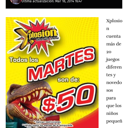
Última actualización: Mar 18, 2014 16:47
Xplosio
n
cuenta
más de
20
juegos
diferen
tes y
novedo
sos
para
que los
niños
pequeñ