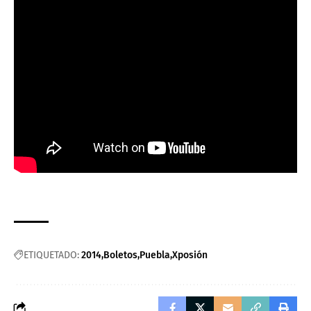
ETIQUETADO:
2014
Boletos
Puebla
Xposión