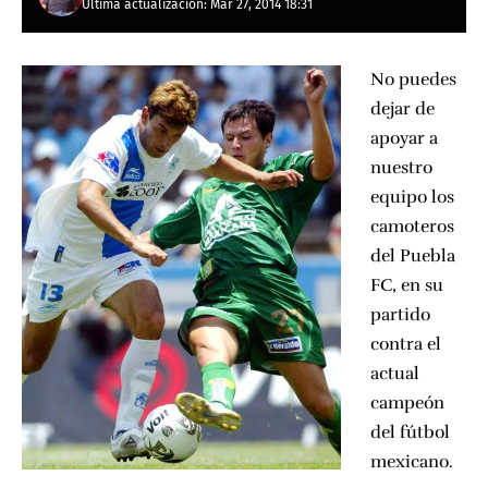
Última actualización: Mar 27, 2014 18:31
No puedes
dejar de
apoyar a
nuestro
equipo los
camoteros
del
Puebla
FC
, en su
partido
contra el
actual
campeón
del fútbol
mexicano.