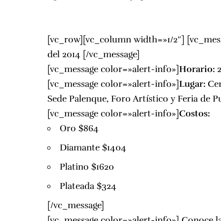
[vc_row][vc_column width=»1/2″] [vc_mess
del 2014 [/vc_message]
[vc_message color=»alert-info»]
Horario:
[vc_message color=»alert-info»]
Lugar:
Ce
Sede Palenque, Foro Artístico y Feria de P
[vc_message color=»alert-info»]
Costos:
Oro $864
Diamante $1404
Platino $1620
Plateada $324
[/vc_message]
[vc_message color=»alert-info»]
Conoce la