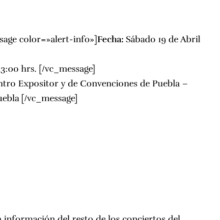
age color=»alert-info»]
Fecha:
Sábado 19 de Abril
23:00 hrs. [/vc_message]
ntro Expositor y de Convenciones de Puebla –
uebla
[/vc_message]
 información del resto de los conciertos del