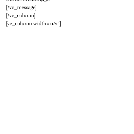
[/vc_message]
[/vc_column]
[vc_column width=»1/2″]