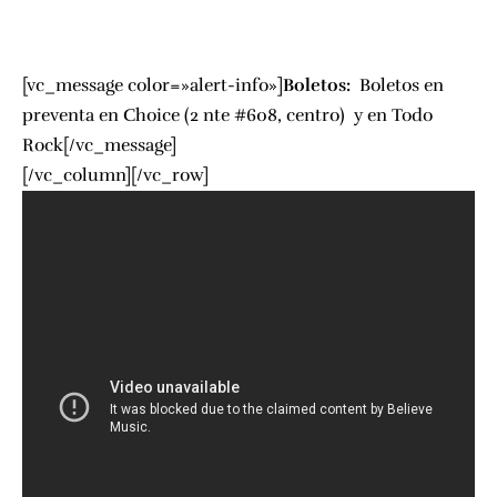
[vc_message color=»alert-info»]
Boletos:
Boletos en
preventa en
Choice
(2 nte #608, centro) y en
Todo
Rock
[/vc_message]
[/vc_column][/vc_row]