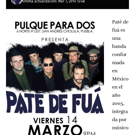
Última actualización: Mar 7, 2014 12:48
Paté de
fuá es
una
banda
confor
mada
en
México
en el
año
2005,
integra
da por
músico