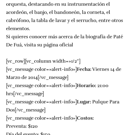
orquesta, destacando en su instrumentación el
acordeón, el banjo, el bandoneón, la corneta, el
cabrófono, la tabla de lavar y el serrucho, entre otros
elementos.
Si quieres conocer más acerca de la biografía de Paté
De Fuá, visita su p
ágina oficial
[vc_row][vc_column width=»1/2″]
[vc_message color=»alert-info»]
Fecha:
Viernes 14 de
Marzo de 2014[/vc_message]
[vc_message color=»alert-info»]
Horario:
21:00
hrs[/vc_message]
[vc_message color=»alert-info»]
Lugar:
Pulque Para
Dos
[/vc_message]
[vc_message color=»alert-info»]
Costos:
Preventa: $120
Día del evento: $150