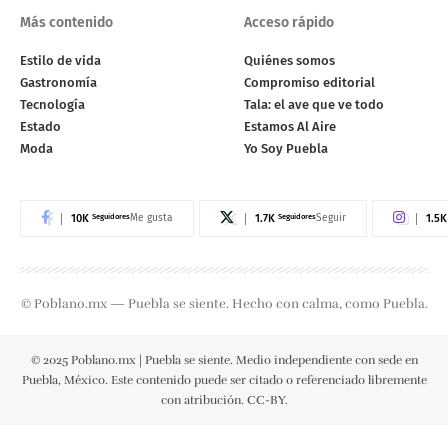
Más contenido
Acceso rápido
Estilo de vida
Quiénes somos
Gastronomía
Compromiso editorial
Tecnología
Tala: el ave que ve todo
Estado
Estamos Al Aire
Moda
Yo Soy Puebla
10K
Seguidores
1.7K
Seguidores
1.5K
Me gusta
Seguir
© Poblano.mx — Puebla se siente. Hecho con calma, como Puebla.
© 2025 Poblano.mx | Puebla se siente. Medio independiente con sede en
Puebla, México. Este contenido puede ser citado o referenciado libremente
con atribución. CC-BY.