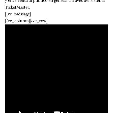
y el 26 venta al público en general a través del sistema
TicketMaster.
[/vc_message]
[/vc_column][/vc_row]