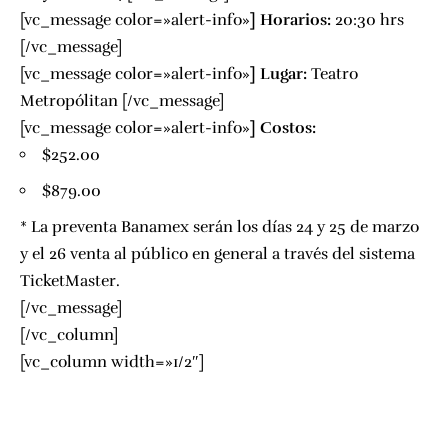
[vc_message color=»alert-info»
]
Horarios:
20:30 hrs
[/vc_message]
[vc_message color=»alert-info»
]
Lugar:
Teatro
Metropólitan
[/vc_message]
[vc_message color=»alert-info»
]
Costos:
$252.00
$879.00
* La preventa Banamex serán los días 24 y 25 de marzo
y el 26 venta al público en general a través del sistema
TicketMaster.
[/vc_message]
[/vc_column]
[vc_column width=»1/2″]