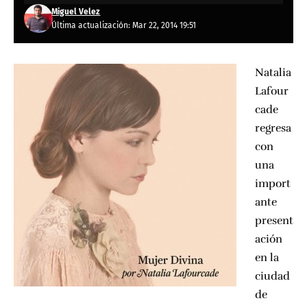
Miguel Velez
Última actualización: Mar 22, 2014 19:51
Natalia
Lafour
cade
regresa
con
una
import
ante
present
ación
en la
ciudad
de