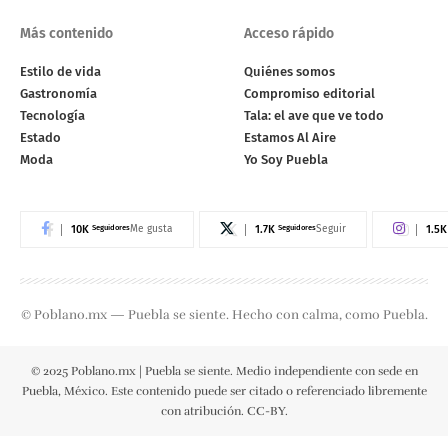
Más contenido
Acceso rápido
Estilo de vida
Quiénes somos
Gastronomía
Compromiso editorial
Tecnología
Tala: el ave que ve todo
Estado
Estamos Al Aire
Moda
Yo Soy Puebla
10K
Seguidores
1.7K
Seguidores
1.5K
Me gusta
Seguir
© Poblano.mx — Puebla se siente. Hecho con calma, como Puebla.
© 2025 Poblano.mx | Puebla se siente. Medio independiente con sede en
Puebla, México. Este contenido puede ser citado o referenciado libremente
con atribución. CC-BY.