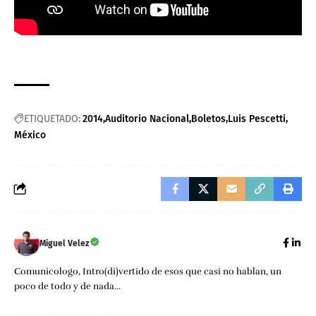
ETIQUETADO:
2014
Auditorio Nacional
Boletos
Luis Pescetti
México
Miguel Velez
Comunicologo, Intro(di)vertido de esos que casi no hablan, un
poco de todo y de nada...