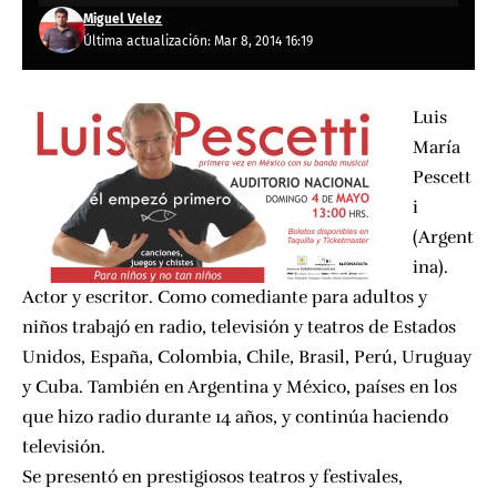
Miguel Velez
Última actualización: Mar 8, 2014 16:19
Luis
María
Pescett
i
(Argent
ina).
Actor y escritor. Como comediante para adultos y
niños trabajó en radio, televisión y teatros de Estados
Unidos, España, Colombia, Chile, Brasil, Perú, Uruguay
y Cuba. También en Argentina y México, países en los
que hizo radio durante 14 años, y continúa haciendo
televisión.
Se presentó en prestigiosos teatros y festivales,