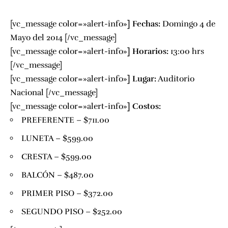
[vc_message color=»alert-info»
]
Fechas:
Domingo 4 de
Mayo del 2014 [/vc_message]
[vc_message color=»alert-info»
]
Horarios:
13:00 hrs
[/vc_message]
[vc_message color=»alert-info»
]
Lugar:
Auditorio
Nacional
[/vc_message]
[vc_message color=»alert-info»
]
Costos:
PREFERENTE –
$711.00
LUNETA –
$599.00
CRESTA –
$599.00
BALCÓN –
$487.00
PRIMER PISO –
$372.00
SEGUNDO PISO –
$252.00