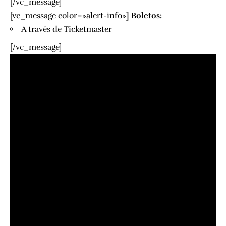
[/vc_message]
[vc_message color=»alert-info»
]
Boletos:
A través de
Ticketmaster
[/vc_message]