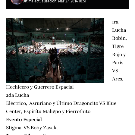
Última actualización: Mar 27, 2014 18:51
1ra
Lucha
Robin,
Tigre
Rojo y
París
VS
Ares,
Hechicero y Guerrero Espacial
2da Lucha
Eléctrico, Asruriano y Último Dragoncito VS Blue
Center, Espirítu Maligno y Pierrothito
Evento Especial
Stigma VS Boby Zavala