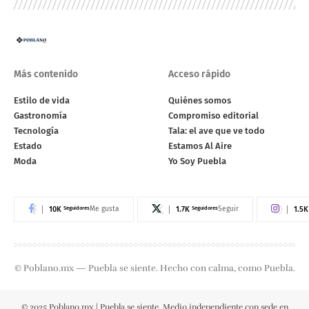
Más contenido
Acceso rápido
Estilo de vida
Quiénes somos
Gastronomía
Compromiso editorial
Tecnología
Tala: el ave que ve todo
Estado
Estamos Al Aire
Moda
Yo Soy Puebla
10K
Seguidores
1.7K
Seguidores
1.5K
Me gusta
Seguir
© Poblano.mx — Puebla se siente. Hecho con calma, como Puebla.
© 2025 Poblano.mx | Puebla se siente. Medio independiente con sede en